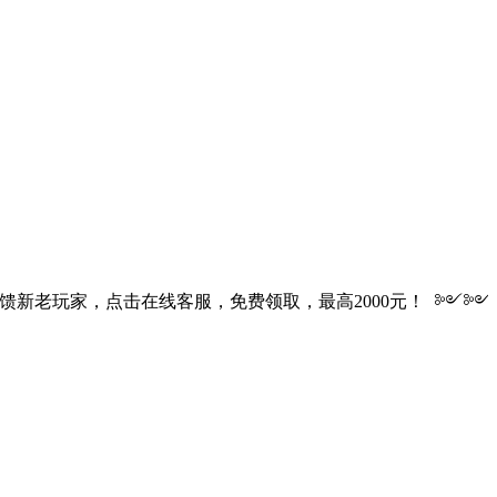
老玩家，点击在线客服，免费领取，最高2000元！ ༻༻༻༻༻