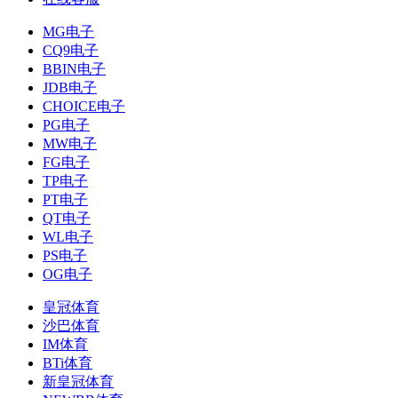
MG电子
CQ9电子
BBIN电子
JDB电子
CHOICE电子
PG电子
MW电子
FG电子
TP电子
PT电子
QT电子
WL电子
PS电子
OG电子
皇冠体育
沙巴体育
IM体育
BTi体育
新皇冠体育