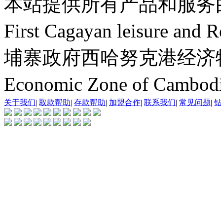
本站提供所有产品和服务
First Cagayan leisure and
埔寨政府西哈努克港经济特区Siha
Economic Zone of Ca
关于我们
|
取款帮助
|
存款帮助
|
加盟合作
|
联系我们
|
常见问题
|
钻