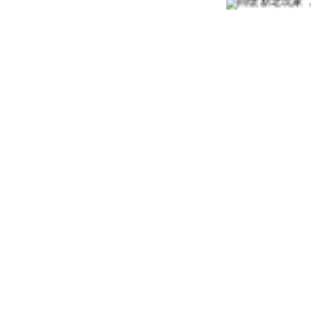
回馈新老玩家，点击在