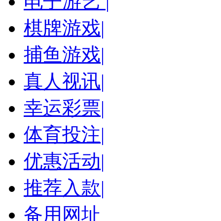
电子游艺
|
棋牌游戏
|
捕鱼游戏
|
真人视讯
|
幸运彩票
|
体育投注
|
优惠活动
|
推荐入款
|
备用网址