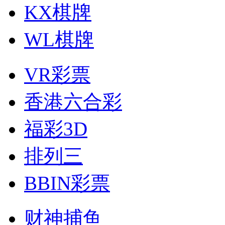
KX棋牌
WL棋牌
VR彩票
香港六合彩
福彩3D
排列三
BBIN彩票
财神捕鱼