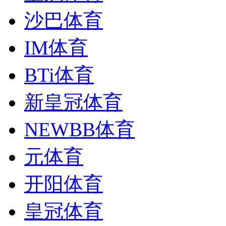
沙巴体育
IM体育
BTi体育
新皇冠体育
NEWBB体育
元体育
开阳体育
皇冠体育