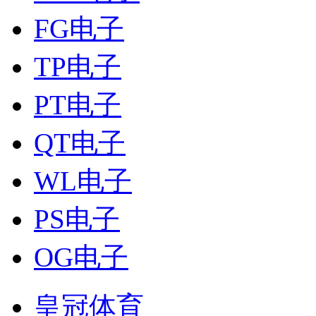
FG电子
TP电子
PT电子
QT电子
WL电子
PS电子
OG电子
皇冠体育